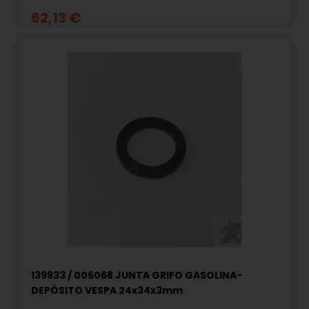
Superhexagon, NRG Power, Fly 50, X8
62,13 €
125/150/200, X9 125/250, Xevo 125, Vespa GT
125/200, GTS 125, MP3 125
139933 / 006068 JUNTA GRIFO GASOLINA-
DEPÓSITO VESPA 24x34x3mm