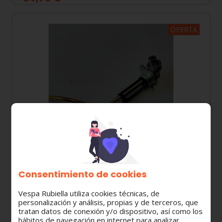
OFERTA
Consentimiento de cookies
217872 GRIFO GASOLINA VESPA IRIS / T5 / TX /
Vespa Rubiella utiliza cookies técnicas, de
PX 125-150-200
personalización y análisis, propias y de terceros, que
tratan datos de conexión y/o dispositivo, así como los
27,92 €
24,37 €
hábitos de navegación en internet para analizar