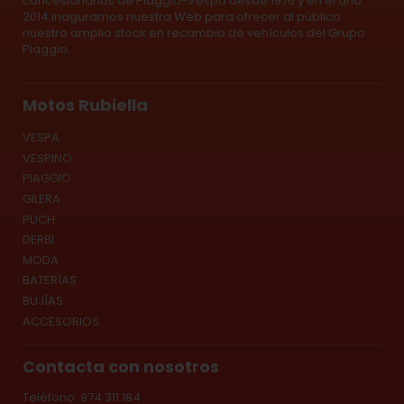
concesionarios de Piaggio-Vespa desde 1976 y en el año
2014 inaguramos nuestra Web para ofrecer al público
nuestro amplio stock en recambio de vehículos del Grupo
Piaggio.
Motos Rubiella
VESPA
VESPINO
PIAGGIO
GILERA
PUCH
DERBI
MODA
BATERÍAS
BUJÍAS
ACCESORIOS
Contacta con nosotros
Teléfono: 974 311 184