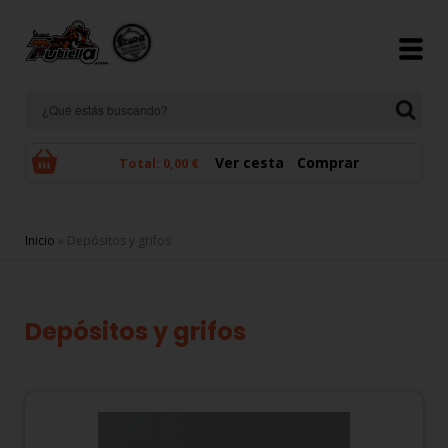
Pasar al contenido principal
Ver cesta
Comprar
Total:
0,00 €
Se encuentra usted aquí
Inicio
» Depósitos y grifos
Depósitos y grifos