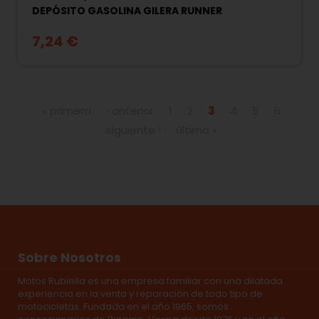
DEPÓSITO GASOLINA GILERA RUNNER
7,24 €
Páginas
« primera
‹ anterior
1
2
3
4
5
6
siguiente ›
última »
Sobre Nosotros
Motos Rubiella es una empresa familiar con una dilatada
experiencia en la venta y reparación de todo tipo de
motocicletas. Fundada en el año 1965, somos