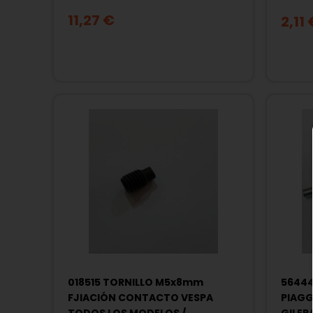
QUAS
11,27 €
2,11 
018515 TORNILLO M5x8mm
56444
FJIACIÓN CONTACTO VESPA
PIAGGI