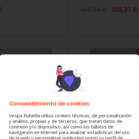
AR
SCARABEO 400-500cc
€
143,66 €
125,37 €
Consentimiento de cookies
Vespa Rubiella utiliza cookies técnicas, de personalización
y análisis, propias y de terceros, que tratan datos de
6 EJE RUEDA DELANTERA
58115R RELÉ ARRANQUE-
conexión y/o dispositivo, así como los hábitos de
navegación en internet para analizar estadísticas del uso
O X7 / X8 / X9 / X EVO /
INTERMITENTES 12V 80A
de la web y personalizar publicidad según su perfil de