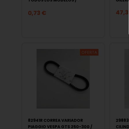
TODOS LOS MODELOS /
GILER
PIAGGIO / GILERA....
47,3
0,73 €
OFERTA
82941R CORREA VARIADOR
29883
PIAGGIO VESPA GTS 250-300 /
CILIN