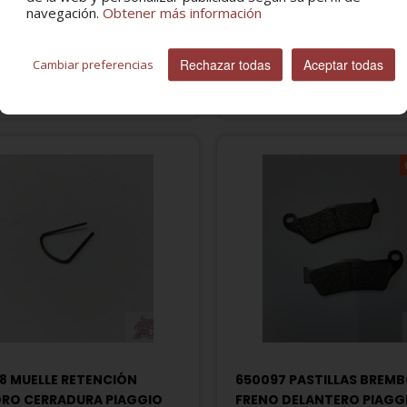
A NEXUS
PIAGGIO MULTIPLES MOD
navegación.
Obtener más información
5 €
20,03 €
17,48 €
Rechazar todas
Aceptar todas
Cambiar preferencias
8 MUELLE RETENCIÓN
650097 PASTILLAS BREM
DRO CERRADURA PIAGGIO
FRENO DELANTERO PIAGG