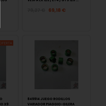
ELOS
VESPA LX 125 / ET4 / GTS 125 ...
79,27 €
69,18 €
OFERTA
BO
849914 JUEGO RODILLOS
IO X9
VARIADOR PIAGGIO-GILERA