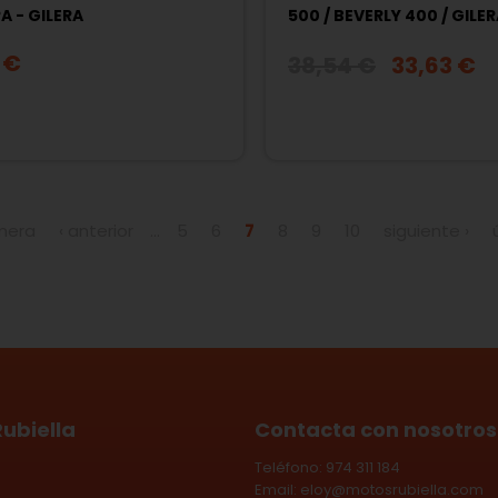
A - GILERA
500 / BEVERLY 400 / GILE
NEXUS 500 / GP 800
 €
38,54 €
33,63 €
imera
‹ anterior
…
5
6
7
8
9
10
siguiente ›
ubiella
Contacta con nosotros
Teléfono: 974 311 184
Email:
eloy@motosrubiella.com