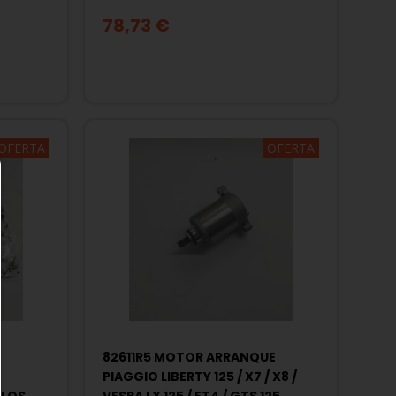
78,73 €
OFERTA
OFERTA
82611R5 MOTOR ARRANQUE
PIAGGIO LIBERTY 125 / X7 / X8 /