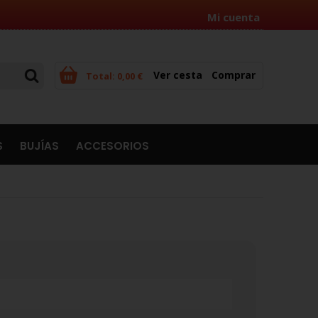
Mi cuenta
Ver cesta
Comprar
Total:
0,00 €
S
BUJÍAS
ACCESORIOS