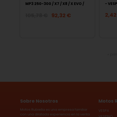
MP3 250-300 / X7 / X8 / X EVO /
- VESP
GILERA NEXUS
2,42
105,78 €
92,32 €
Páginas
« pr
Sobre Nosotros
Motos R
Motos Rubiella es una empresa familiar
VESPA
con una dilatada experiencia en la venta
VESPINO