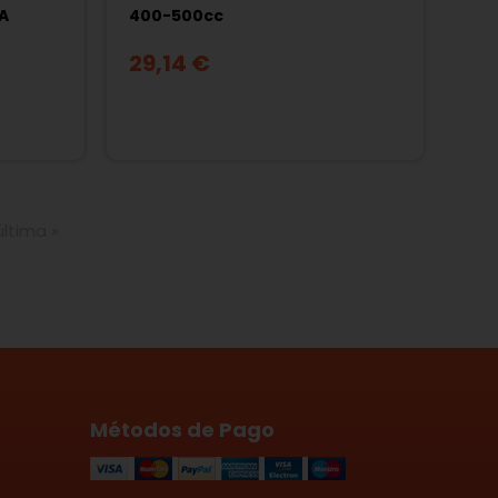
RA
400-500cc
29,14 €
última »
Métodos de Pago