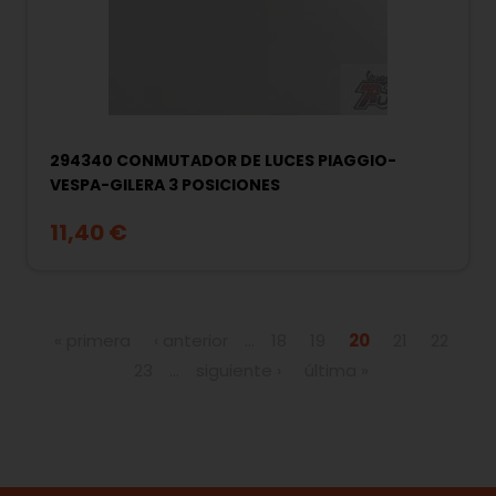
294340 CONMUTADOR DE LUCES PIAGGIO-
VESPA-GILERA 3 POSICIONES
11,40 €
Páginas
« primera
‹ anterior
…
18
19
20
21
22
23
…
siguiente ›
última »