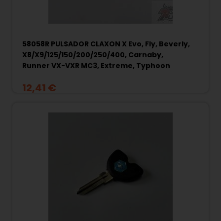
58058R PULSADOR CLAXON X Evo, Fly, Beverly,
X8/X9/125/150/200/250/400, Carnaby,
Runner VX-VXR MC3, Extreme, Typhoon
MY03, Liberty 50 2T/125, Zip Cat/SP..
12,41 €