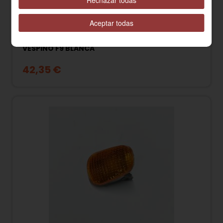
Aceptar todas
811289B / E11289B PLACA INFERIOR HORQUILLA
VESPINO F9 BLANCA
42,35 €