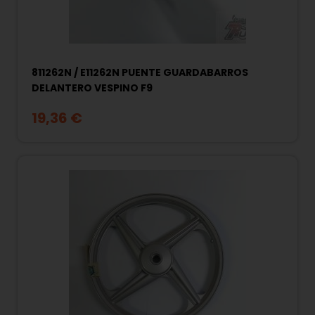
811262N / E11262N PUENTE GUARDABARROS
DELANTERO VESPINO F9
19,36 €