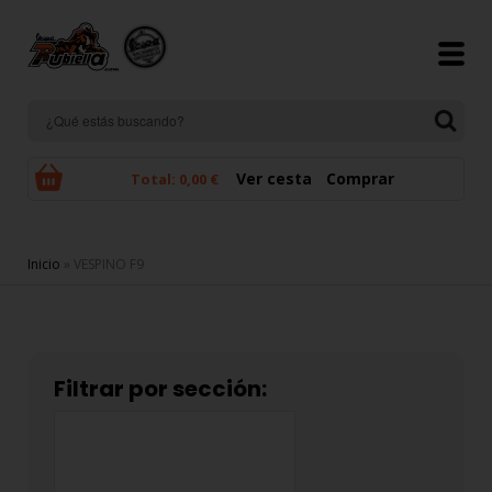
Pasar al contenido principal
Ver cesta
Comprar
Total:
0,00 €
Se encuentra usted aquí
Inicio
» VESPINO F9
Filtrar por sección: