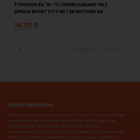
TYPHOON 50 `10-`17 / DERBI VARIANT 50 /
APRILIA SPORT CITY 50 / SR MOTARD 50
34,57 €
Páginas
1
2
3
4
5
6
siguiente ›
última »
Sobre Nosotros
Motos Rubiella es una empresa familiar con una dilatada
experiencia en la venta y reparación de todo tipo de
motocicletas. Fundada en el año 1965, somos
concesionarios de Piaggio-Vespa desde 1976 y en el año
2014 inaguramos nuestra Web para ofrecer al público