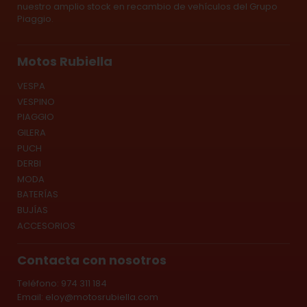
nuestro amplio stock en recambio de vehículos del Grupo
Piaggio.
Motos Rubiella
VESPA
VESPINO
PIAGGIO
GILERA
PUCH
DERBI
MODA
BATERÍAS
BUJÍAS
ACCESORIOS
Contacta con nosotros
Teléfono: 974 311 184
Email:
eloy@motosrubiella.com