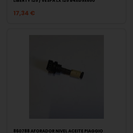
LIBERTY 125 / VESPA LX 125 ø4xØ9x650
17,34 €
860788 AFORADOR NIVEL ACEITE PIAGGIO