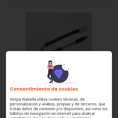
Consentimiento de cookies
863625 GRIFO DE GASOLINA DERBI TERRA 125
Vespa Rubiella utiliza cookies técnicas, de
personalización y análisis, propias y de terceros, que
47,35 €
tratan datos de conexión y/o dispositivo, así como los
hábitos de navegación en internet para analizar