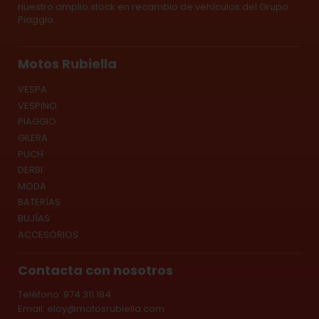
nuestro amplio stock en recambio de vehículos del Grupo
Piaggio.
Motos Rubiella
VESPA
VESPINO
PIAGGIO
GILERA
PUCH
DERBI
MODA
BATERÍAS
BUJÍAS
ACCESORIOS
Contacta con nosotros
Teléfono: 974 311 184
Email:
eloy@motosrubiella.com