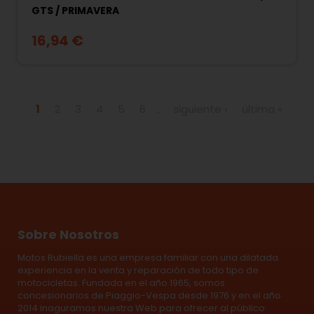
GTS / PRIMAVERA
16,94 €
Páginas
1
2
3
4
5
6
…
siguiente ›
última »
Sobre Nosotros
Motos Rubiella es una empresa familiar con una dilatada
experiencia en la venta y reparación de todo tipo de
motocicletas. Fundada en el año 1965, somos
concesionarios de Piaggio-Vespa desde 1976 y en el año
2014 inaguramos nuestra Web para ofrecer al público