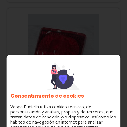
Consentimiento de cookies
58266R PILOTO TRASERO VESPA GTS 125-250-
Vespa Rubiella utiliza cookies técnicas, de
300 E3 200-2016
personalización y análisis, propias y de terceros, que
tratan datos de conexión y/o dispositivo, así como los
hábitos de navegación en internet para analizar
84,20 €