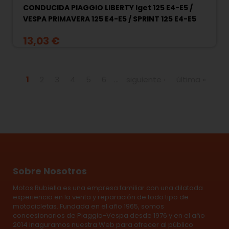
CONDUCIDA PIAGGIO LIBERTY Iget 125 E4-E5 /
VESPA PRIMAVERA 125 E4-E5 / SPRINT 125 E4-E5
13,03 €
Páginas
1
2
3
4
5
6
…
siguiente ›
última »
Sobre Nosotros
Motos Rubiella es una empresa familiar con una dilatada
experiencia en la venta y reparación de todo tipo de
motocicletas. Fundada en el año 1965, somos
concesionarios de Piaggio-Vespa desde 1976 y en el año
2014 inaguramos nuestra Web para ofrecer al público