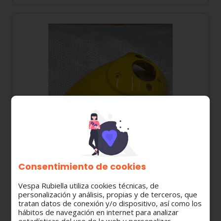
Consentimiento de cookies
1B007505000L4 GUARDABARROS AMARILLO
Vespa Rubiella utiliza cookies técnicas, de
967/A PIAGGIO LIBERTY 125 "CORREOS"
personalización y análisis, propias y de terceros, que
tratan datos de conexión y/o dispositivo, así como los
hábitos de navegación en internet para analizar
60,55 €