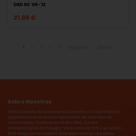
DRD 50 '05-'12
21,88 €
Páginas
1
2
3
4
5
siguiente ›
última »
Sobre Nosotros
Motos Rubiella es una empresa familiar con una dilatada
experiencia en la venta y reparación de todo tipo de
motocicletas. Fundada en el año 1965, somos
concesionarios de Piaggio-Vespa desde 1976 y en el año
2014 inaguramos nuestra Web para ofrecer al público