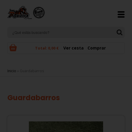
Pasar al contenido principal
Ver cesta
Comprar
Total:
0,00 €
Se encuentra usted aquí
Inicio
» Guardabarros
Guardabarros