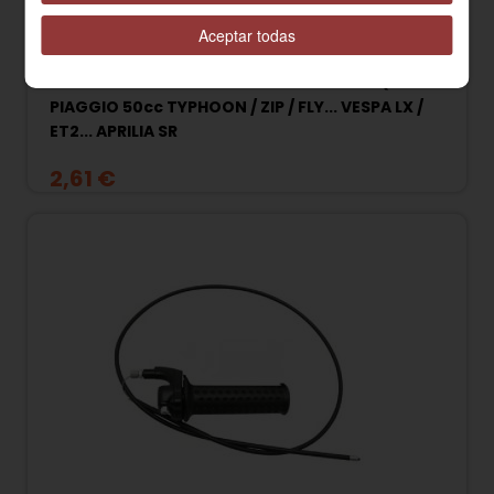
Aceptar todas
830212 MUELLE RETENCION PIÑON ARRANQUE
PIAGGIO 50cc TYPHOON / ZIP / FLY... VESPA LX /
ET2... APRILIA SR
2,61 €