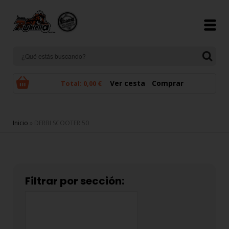
Pasar al contenido principal
Ver cesta
Comprar
Total:
0,00 €
Se encuentra usted aquí
Inicio
» DERBI SCOOTER 50
Filtrar por sección: