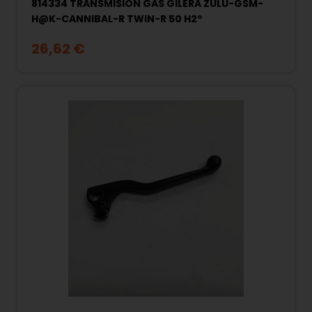
814334 TRANSMISIÓN GAS GILERA ZULU-GSM-
H@K-CANNIBAL-R TWIN-R 50 H2º
26,62 €