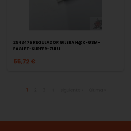
2943475 REGULADOR GILERA H@K-GSM-
EAGLET-SURFER-ZULU
55,72 €
Páginas
1
2
3
4
siguiente ›
última »