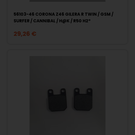
56103-46 CORONA Z46 GILERA R TWIN / GSM /
SURFER / CANNIBAL / H@K / R50 H2º
29,26 €