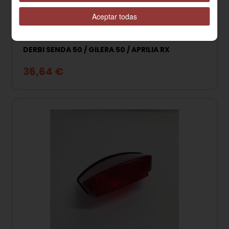
Aceptar todas
00H027034215 PALANCA CAMBIO ORIGINAL
DERBI SENDA 50 / GILERA 50 / APRILIA RX
36,64 €