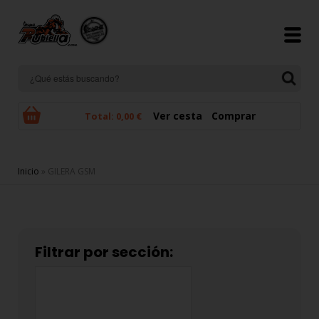
Pasar al contenido principal
Ver cesta
Comprar
Total:
0,00 €
Se encuentra usted aquí
Inicio
» GILERA GSM
Filtrar por sección: