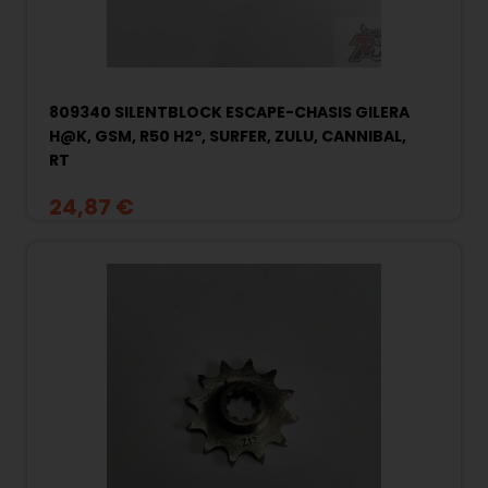
809340 SILENTBLOCK ESCAPE-CHASIS GILERA
H@K, GSM, R50 H2º, SURFER, ZULU, CANNIBAL,
RT
24,87 €