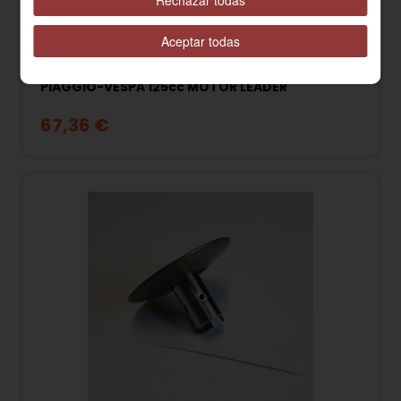
Aceptar todas
879002 SEMIPOLEA MOVIL EMBRAGUE
PIAGGIO-VESPA 125cc MOTOR LEADER
67,36 €