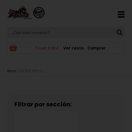
Pasar al contenido principal
Ver cesta
Comprar
Total:
0,00 €
Se encuentra usted aquí
Inicio
» GILERA NEXUS
Filtrar por sección: