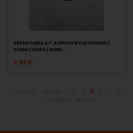
080341 CABLE A.T. A PIPA DE BUJIA PIAGGIO /
GILERA / VESPA / DERBI....
3,53 €
Páginas
« primera
‹ anterior
…
3
4
5
6
7
8
…
siguiente ›
última »