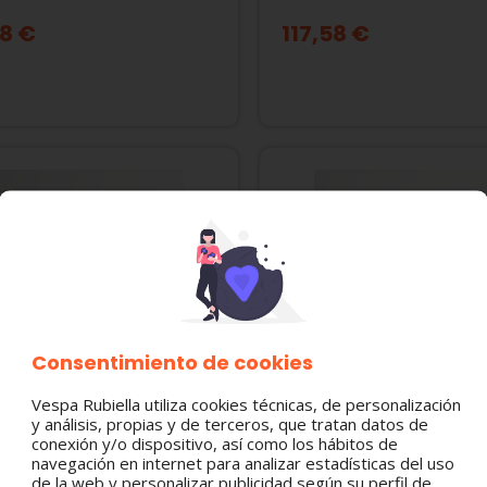
ELETTRICA
125 / ELETTRICA
8 €
117,58 €
Consentimiento de cookies
Vespa Rubiella utiliza cookies técnicas, de personalización
y análisis, propias y de terceros, que tratan datos de
2444R CONMUTADOR DE
582922 CATADIÓPTICO
conexión y/o dispositivo, así como los hábitos de
navegación en internet para analizar estadísticas del uso
CTO PIAGGIO FLY /
LATERAL ROJO VESPA
de la web y personalizar publicidad según su perfil de