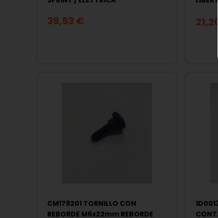
SPRINT / ELETTRICA
LIBERT
/ SPRI
39,53 €
21,2
CM179201 TORNILLO CON
1D001
REBORDE M6x22mm REBORDE
CONTA