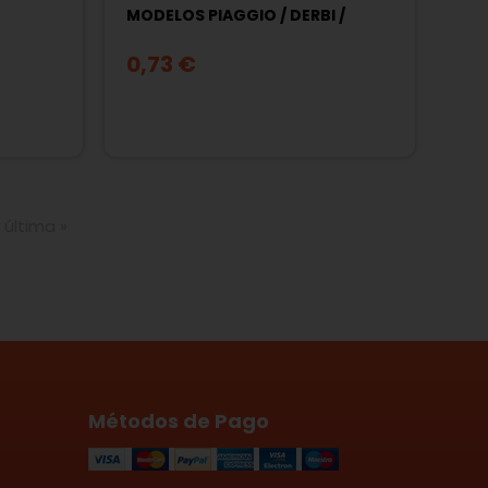
MODELOS PIAGGIO / DERBI /
GILERA / APRILIA / VESPA
0,73 €
última »
Métodos de Pago