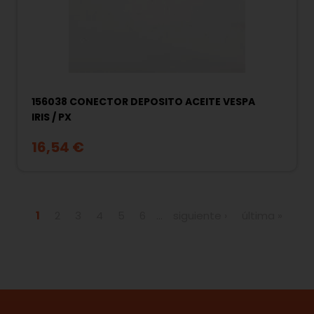
156038 CONECTOR DEPOSITO ACEITE VESPA
IRIS / PX
16,54 €
Páginas
1
2
3
4
5
6
…
siguiente ›
última »