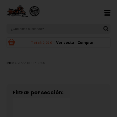
Pasar al contenido principal
Ver cesta
Comprar
Total:
0,00 €
Se encuentra usted aquí
Inicio
» VESPA IRIS 150/200
Filtrar por sección: