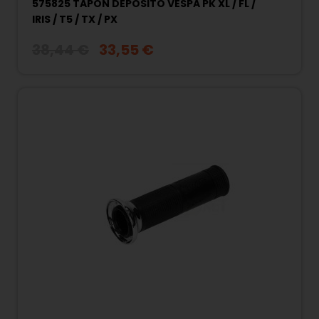
575825 TAPÓN DEPÓSITO VESPA PK XL / FL /
IRIS / T5 / TX / PX
38,44 €
33,55 €