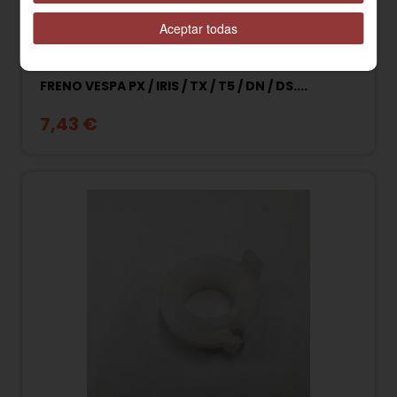
Aceptar todas
0186995 PRISIONERO CABLE EMBRAGUE Y
FRENO VESPA PX / IRIS / TX / T5 / DN / DS....
7,43 €