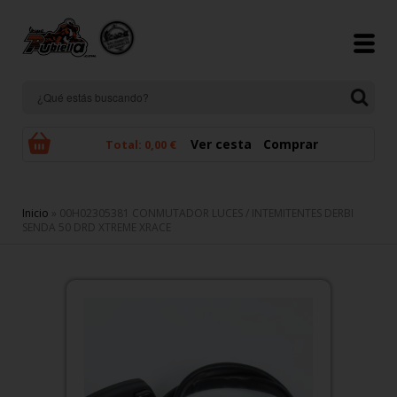
Pasar al contenido principal
Ver cesta
Comprar
Total:
0,00 €
Se encuentra usted aquí
Inicio
» 00H02305381 CONMUTADOR LUCES / INTEMITENTES DERBI
SENDA 50 DRD XTREME XRACE