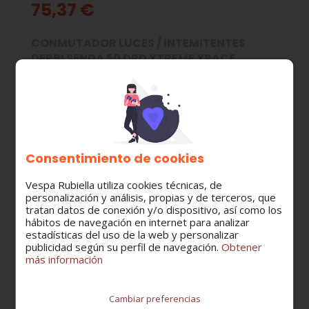
75,37 €
CONMUTADOR LUCES / INTEMITENTES
DERBI SENDA 50 DRD XTREME XRACE
MODELO:
SENDA 50 R - SM
CATEGORÍA:
Consentimiento de cookies
Conmutadores - Intermiterruptorres
Vespa Rubiella utiliza cookies técnicas, de
personalización y análisis, propias y de terceros, que
tratan datos de conexión y/o dispositivo, así como los
hábitos de navegación en internet para analizar
Cantidad
estadísticas del uso de la web y personalizar
publicidad según su perfil de navegación.
Obtener
más información
Cambiar preferencias