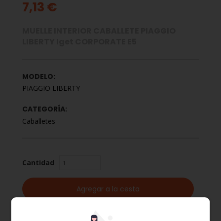
7,13 €
MUELLE INTERIOR CABALLETE PIAGGIO
LIBERTY Iget CORPORATE E5
MODELO:
PIAGGIO LIBERTY
CATEGORÍA:
Caballetes
Cantidad