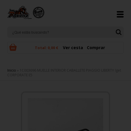
Pasar al contenido principal
Ver cesta
Comprar
Total:
0,00 €
Se encuentra usted aquí
Inicio
» 1C003696 MUELLE INTERIOR CABALLETE PIAGGIO LIBERTY Iget
CORPORATE E5