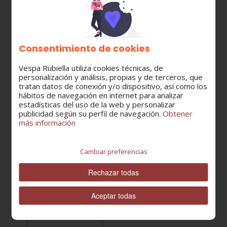
También pueden
interesarte:
Consentimiento de cookies
Vespa Rubiella utiliza cookies técnicas, de
personalización y análisis, propias y de terceros, que
tratan datos de conexión y/o dispositivo, así como los
hábitos de navegación en internet para analizar
estadísticas del uso de la web y personalizar
668867
publicidad según su perfil de navegación.
Obtener
MUELLE
más información
EXTERIOR
CABALLETE
8,34 €
Cambiar preferencias
PIAGGIO
LIBERTY
Rechazar todas
Iget
CORPORATE
Aceptar todas
E5