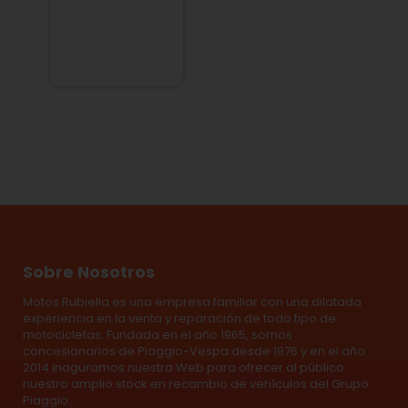
Sobre Nosotros
Motos Rubiella es una empresa familiar con una dilatada
experiencia en la venta y reparación de todo tipo de
motocicletas. Fundada en el año 1965, somos
concesionarios de Piaggio-Vespa desde 1976 y en el año
2014 inaguramos nuestra Web para ofrecer al público
nuestro amplio stock en recambio de vehículos del Grupo
Piaggio.