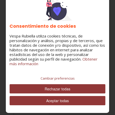
También pueden
interesarte:
Consentimiento de cookies
Vespa Rubiella utiliza cookies técnicas, de
personalización y análisis, propias y de terceros, que
tratan datos de conexión y/o dispositivo, así como los
hábitos de navegación en internet para analizar
estadísticas del uso de la web y personalizar
299964
publicidad según su perfil de navegación.
Obtener
TERMINAL
más información
BORDÓN
IZQUIERDO
3,63 €
VESPA
Cambiar preferencias
ET2-ET4-
LX
Rechazar todas
Aceptar todas