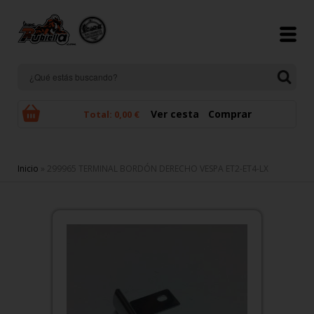
Pasar al contenido principal
Ver cesta
Comprar
Total:
0,00 €
Se encuentra usted aquí
Inicio
» 299965 TERMINAL BORDÓN DERECHO VESPA ET2-ET4-LX