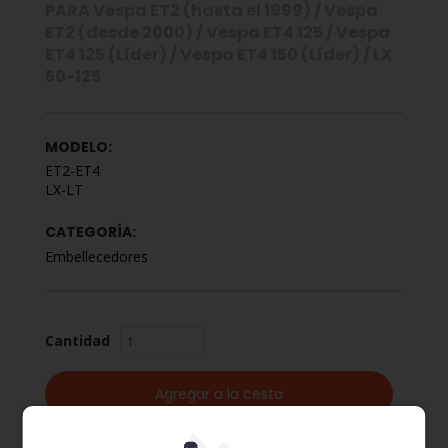
PARA Vespa ET2 (hasta el 1999) / Vespa
ET2 (desde 2000) / Vespa ET4 125 / Vespa
ET4 125 (Líder) / Vespa ET4 150 (Líder) / LX
50-125
MODELO:
ET2-ET4
LX-LT
CATEGORÍA:
Embellecedores
Cantidad