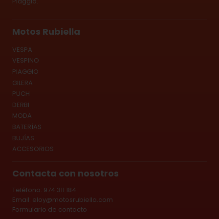
Piaggio.
Motos Rubiella
VESPA
VESPINO
PIAGGIO
GILERA
PUCH
DERBI
MODA
BATERÍAS
BUJÍAS
ACCESORIOS
Contacta con nosotros
Teléfono: 974 311 184
Email:
eloy@motosrubiella.com
Formulario de contacto