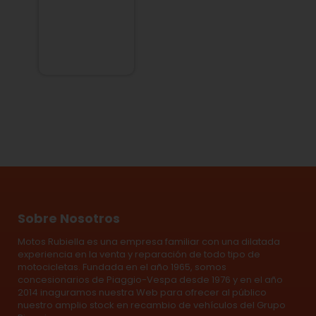
Sobre Nosotros
Motos Rubiella es una empresa familiar con una dilatada
experiencia en la venta y reparación de todo tipo de
motocicletas. Fundada en el año 1965, somos
concesionarios de Piaggio-Vespa desde 1976 y en el año
2014 inaguramos nuestra Web para ofrecer al público
nuestro amplio stock en recambio de vehículos del Grupo