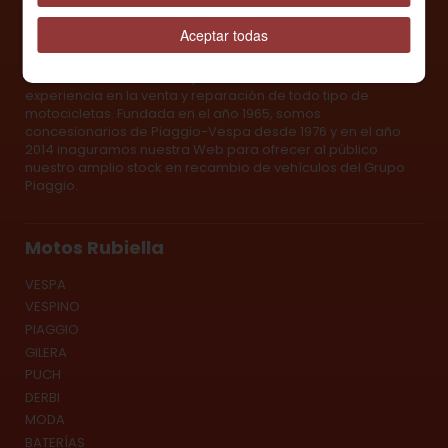
Aceptar todas
Sobre Nosotros
Motos Rubiella es una empresa familiar con una dilatada
experiencia en la venta y reparación de todo tipo de
motocicletas. Fundada en el año 1965, somos
concesionarios de Piaggio-Vespa desde 1976 y en el año
2014 inaguramos nuestra Web para ofrecer al público
nuestro amplio stock en recambio de vehículos del Grupo
Piaggio.
Motos Rubiella
VESPA
VESPINO
PIAGGIO
GILERA
PUCH
DERBI
MODA
BATERÍAS