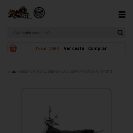
Pasar al contenido principal
Ver cesta
Comprar
Total:
0,00 €
Se encuentra usted aquí
Inicio
» 605576M010 CUBREPIERNAS VESPA PRIMAVERA / SPRINT