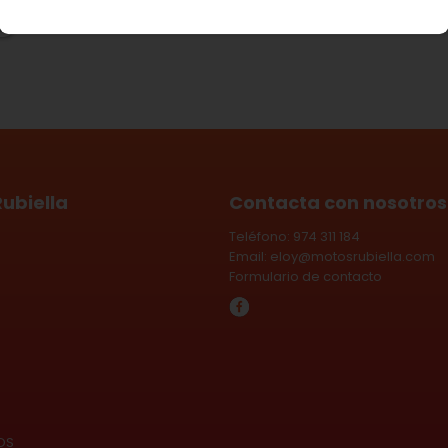
ubiella
Contacta con nosotros
Teléfono: 974 311 184
Email:
eloy@motosrubiella.com
Formulario de contacto
OS