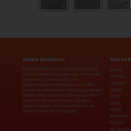
Sobre Nosotros
Motos R
Motos Rubiella es una empresa familiar
VESPA
con una dilatada experiencia en la venta
VESPINO
y reparación de todo tipo de
PIAGGIO
motocicletas. Fundada en el año 1965,
GILERA
somos concesionarios de Piaggio-Vespa
desde 1976 y en el año 2014 inaguramos
PUCH
nuestra Web para ofrecer al público
DERBI
nuestro amplio stock en recambio de
MODA
vehículos del Grupo Piaggio.
BATERÍAS
BUJÍAS
ACCESORI