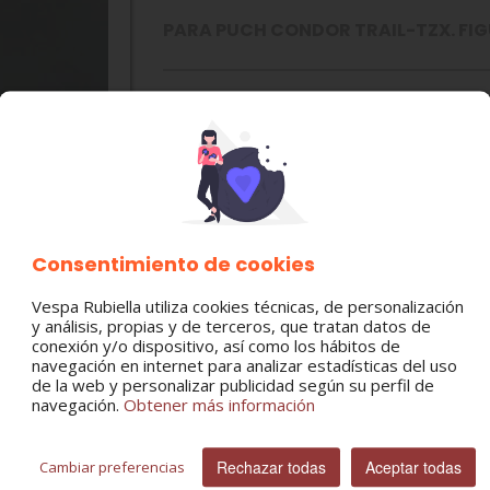
PARA PUCH CONDOR TRAIL-TZX. FIGU
MODELO:
PUCH CONDOR TRAIL
PUCH TZX
CATEGORÍA:
Cambio
Consentimiento de cookies
Vespa Rubiella utiliza cookies técnicas, de personalización
Cantidad
y análisis, propias y de terceros, que tratan datos de
conexión y/o dispositivo, así como los hábitos de
navegación en internet para analizar estadísticas del uso
de la web y personalizar publicidad según su perfil de
navegación.
Obtener más información
Rechazar todas
Aceptar todas
Cambiar preferencias