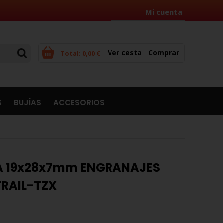
Mi cuenta
Ver cesta
Comprar
Total:
0,00 €
S
BUJÍAS
ACCESORIOS
RA 19x28x7mm ENGRANAJES
RAIL-TZX