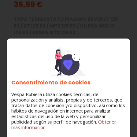
35,59 €
TAPA TERMOSTATO PIAGGIO BEVERLY 125
E3 / X7 125 E3 / MP3 125 E3 / GILERA NEXUS
125 E3 / VESPA GTS 125 E3
MODELO:
GT-GTS-GTV
PIAGGIO X7
PIAGGIO BEVERLY
GILERA NEXUS
Consentimiento de cookies
CATEGORÍA:
Vespa Rubiella utiliza cookies técnicas, de
Culata
personalización y análisis, propias y de terceros, que
tratan datos de conexión y/o dispositivo, así como los
hábitos de navegación en internet para analizar
estadísticas del uso de la web y personalizar
publicidad según su perfil de navegación.
Obtener
Cantidad
más información