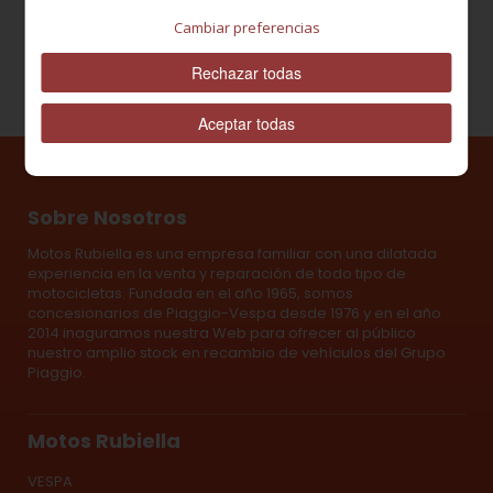
Cambiar preferencias
Rechazar todas
Aceptar todas
Sobre Nosotros
Motos Rubiella es una empresa familiar con una dilatada
experiencia en la venta y reparación de todo tipo de
motocicletas. Fundada en el año 1965, somos
concesionarios de Piaggio-Vespa desde 1976 y en el año
2014 inaguramos nuestra Web para ofrecer al público
nuestro amplio stock en recambio de vehículos del Grupo
Piaggio.
Motos Rubiella
VESPA