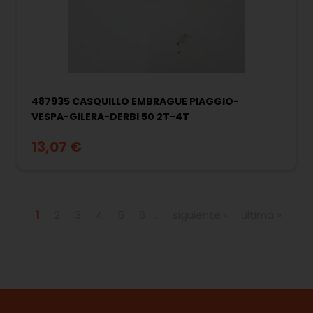
487935 CASQUILLO EMBRAGUE PIAGGIO-
VESPA-GILERA-DERBI 50 2T-4T
13,07 €
Páginas
1
2
3
4
5
6
…
siguiente ›
última »