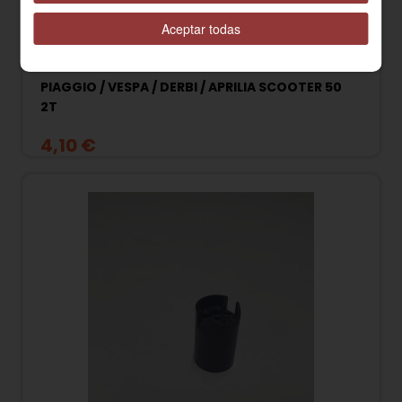
Aceptar todas
431654 TAPA VÁLVULA GAS CARBURADOR
PIAGGIO / VESPA / DERBI / APRILIA SCOOTER 50
2T
4,10 €