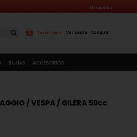
Mi cuenta
Ver cesta
Comprar
Total:
0,00 €
S
BUJÍAS
ACCESORIOS
AGGIO / VESPA / GILERA 50cc