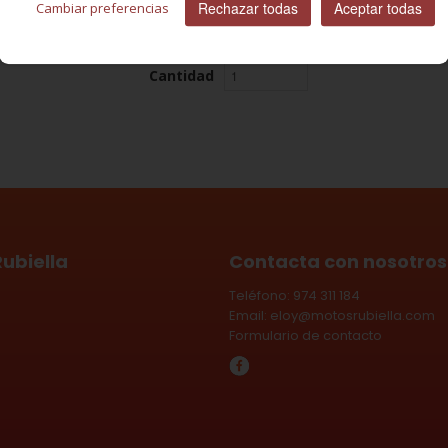
Rechazar todas
Aceptar todas
Cambiar preferencias
Cantidad
ubiella
Contacta con nosotros
Teléfono: 974 311 184
Email:
eloy@motosrubiella.com
Formulario de contacto