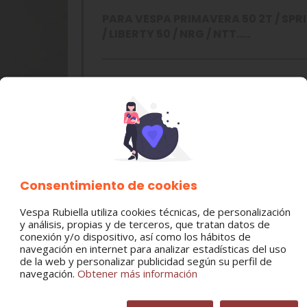
PARA VESPA PRIMAVERA 50 2T / SPRINT
/ LIBERTY 50 / NRG / NTT.....
MODELO:
APRILIA SCOOTER
ET2-ET4
LX-LT
PRIMAVERA-S-SPRINT
PIAGGIO FREE
PIAGGIO TYPHOON
PIAGGIO LIBERTY
Consentimiento de cookies
PIAGGIO NRG - MC2 - MC3 - EXTREME
PIAGGIO NTT
Vespa Rubiella utiliza cookies técnicas, de personalización
PIAGGIO ZIP
y análisis, propias y de terceros, que tratan datos de
GILERA RUNNER
conexión y/o dispositivo, así como los hábitos de
GILERA DNA
navegación en internet para analizar estadísticas del uso
DERBI SCOOTER 50
de la web y personalizar publicidad según su perfil de
navegación.
Obtener más información
CATEGORÍA:
Bomba-filtro aceite