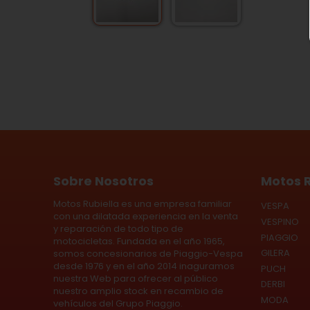
Sobre Nosotros
Motos R
Motos Rubiella es una empresa familiar
VESPA
con una dilatada experiencia en la venta
VESPINO
y reparación de todo tipo de
PIAGGIO
motocicletas. Fundada en el año 1965,
GILERA
somos concesionarios de Piaggio-Vespa
desde 1976 y en el año 2014 inaguramos
PUCH
nuestra Web para ofrecer al público
DERBI
nuestro amplio stock en recambio de
MODA
vehículos del Grupo Piaggio.