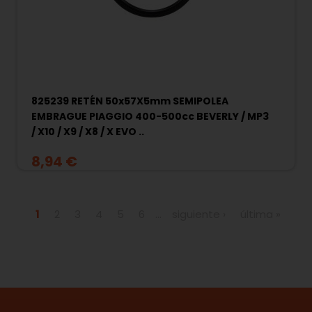
825239 RETÉN 50x57X5mm SEMIPOLEA
EMBRAGUE PIAGGIO 400-500cc BEVERLY / MP3
/ X10 / X9 / X8 / X EVO ..
8,94 €
Páginas
1
2
3
4
5
6
…
siguiente ›
última »