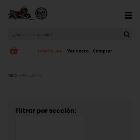
Pasar al contenido principal
Ver cesta
Comprar
Total:
0,00 €
Se encuentra usted aquí
Inicio
» PIAGGIO X8
Filtrar por sección: