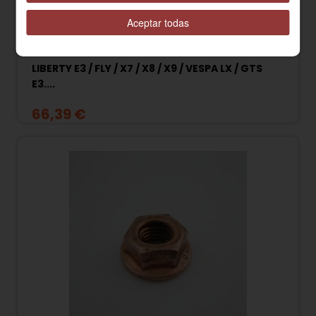
Aceptar todas
845607 SEMIPOLEA VARIADOR PIAGGIO 125cc
LIBERTY E3 / FLY / X7 / X8 / X9 / VESPA LX / GTS
E3....
66,39 €