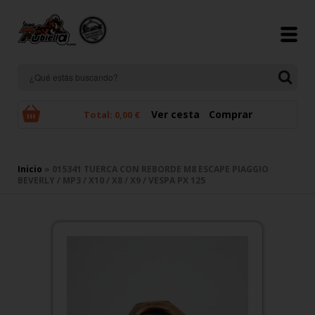
Pasar al contenido principal
Ver cesta
Comprar
Total:
0,00 €
Se encuentra usted aquí
Inicio
» 015341 TUERCA CON REBORDE M8 ESCAPE PIAGGIO
BEVERLY / MP3 / X10 / X8 / X9 / VESPA PX 125