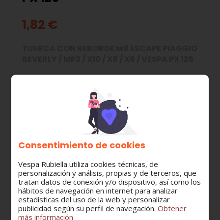
1,82 €
TUERCA CON REBORDE M8 ESCAPE PIAGGIO
BEVERLY / MP3 / X10 / X8 / X9 / VESPA PX 125
MODELO:
VESPA PX 125/150/200
PIAGGIO X10
PIAGGIO X9
PIAGGIO X8
PIAGGIO BEVERLY
Consentimiento de cookies
PIAGGIO MP3
Vespa Rubiella utiliza cookies técnicas, de
personalización y análisis, propias y de terceros, que
CATEGORÍA:
tratan datos de conexión y/o dispositivo, así como los
Escape
hábitos de navegación en internet para analizar
estadísticas del uso de la web y personalizar
publicidad según su perfil de navegación.
Obtener
más información