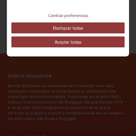
Cantidad
Cambiar preferencias
Rechazar todas
Aceptar todas
Sobre Nosotros
Motos Rubiella es una empresa familiar con una
dilatada experiencia en la venta y reparación de
todo tipo de motocicletas. Fundada en el año 1965,
somos concesionarios de Piaggio-Vespa desde 1976
y en el año 2014 inaguramos nuestra Web para
ofrecer al público nuestro amplio stock en recambio
de vehículos del Grupo Piaggio.