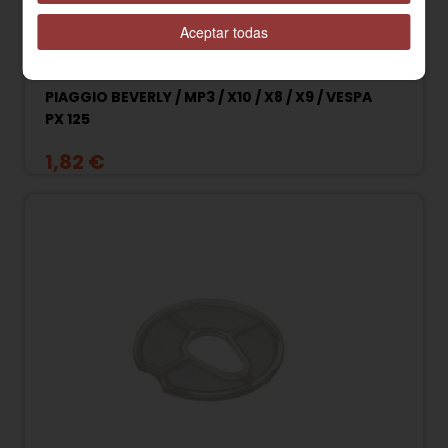
Aceptar todas
015341 TUERCA CON REBORDE M8 ESCAPE
PIAGGIO BEVERLY / MP3 / X10 / X8 / X9 / VESPA
PX 125
1,82 €