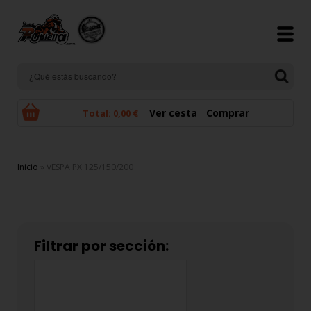
Pasar al contenido principal
Ver cesta
Comprar
Total:
0,00 €
Se encuentra usted aquí
Inicio
» VESPA PX 125/150/200
Filtrar por sección: