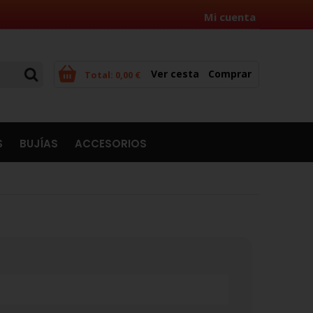
Mi cuenta
Ver cesta
Comprar
Total:
0,00 €
S
BUJÍAS
ACCESORIOS