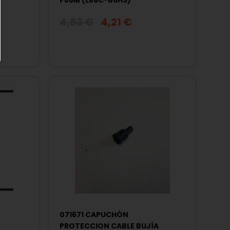
P86M (L86C-B6HS)
4,83 €
4,21 €
071671 CAPUCHÓN
PROTECCION CABLE BUJÍA