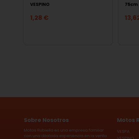
VESPINO
75cm
1,28 €
13,6
Páginas
Sobre Nosotros
Motos R
Motos Rubiella es una empresa familiar
VESPA
con una dilatada experiencia en la venta
VESPINO