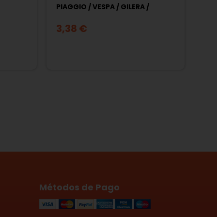
PIAGGIO / VESPA / GILERA /
DERBI....
3,38 €
Métodos de Pago