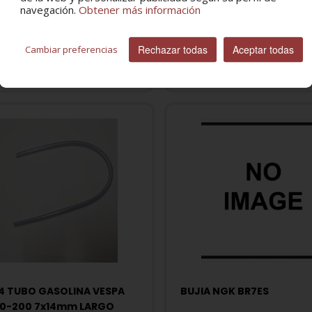
200
navegación.
Obtener más información
5 €
23,64 €
20,63 €
Rechazar todas
Aceptar todas
Cambiar preferencias
4 TUBO GASOLINA VESPA
BUJIA NGK BR7ES
50-200 7x14mm LARGO