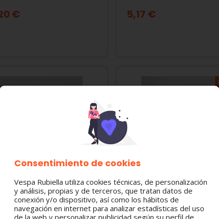
20 €
5,17 €
Consentimiento de cookies
Vespa Rubiella utiliza cookies técnicas, de personalización
y análisis, propias y de terceros, que tratan datos de
7 KIT 25 RODILLOS EJE
2232324 EJE CRUCETA C
conexión y/o dispositivo, así como los hábitos de
navegación en internet para analizar estadísticas del uso
PLE VESPA
VESPA IRIS, T5, TX, PX 125
de la web y personalizar publicidad según su perfil de