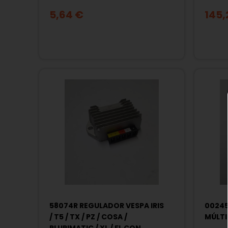
5,64 €
145,
58074R REGULADOR VESPA IRIS
00245
/ T5 / TX / PZ / COSA /
MÚLTI