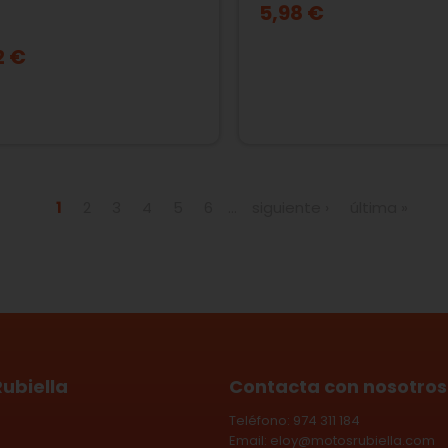
5,98 €
2 €
1
2
3
4
5
6
…
siguiente ›
última »
ubiella
Contacta con nosotros
Teléfono: 974 311 184
Email:
eloy@motosrubiella.com