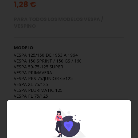
1,28 €
PARA TODOS LOS MODELOS VESPA /
VESPINO
MODELO:
VESPA 125/150 DE 1953 A 1964
VESPA 150 SPRINT / 150 GS / 160
VESPA 50-75-125 SUPER
VESPA PRIMAVERA
VESPA PKS 75/JUNIOR75/125
VESPA XL 75/125
VESPA PLURIMATIC 125
VESPA FL 75/125
VESPA CL 125/150
VESPA DS 200
VESPA DN 200
VESPA IRIS 150/200
VESPA T5 125
VESPA TX 200
VESPA COSA 125/200