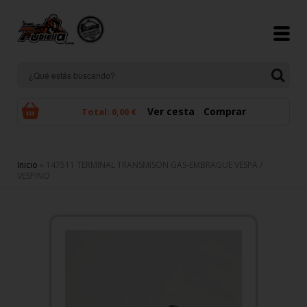
Pasar al contenido principal
Ver cesta
Comprar
Total:
0,00 €
Se encuentra usted aquí
Inicio
» 147511 TERMINAL TRANSMISON GAS-EMBRAGUE VESPA /
VESPINO