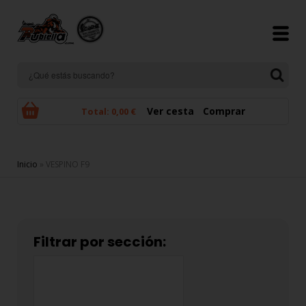
Pasar al contenido principal
Ver cesta
Comprar
Total:
0,00 €
Se encuentra usted aquí
Inicio
» VESPINO F9
Filtrar por sección: