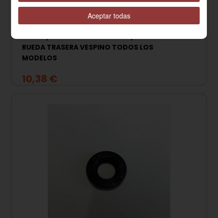
Aceptar todas
810871 / 008717 RETEN 25x35x6/6.5mm EJE
RUEDA TRASERA VESPINO TODOS LOS
MODELOS
10,38 €