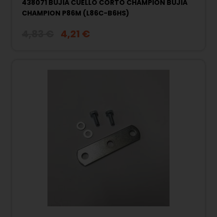
438071 BUJIA CUELLO CORTO CHAMPION BUJIA
CHAMPION P86M (L86C-B6HS)
4,83 €
4,21 €