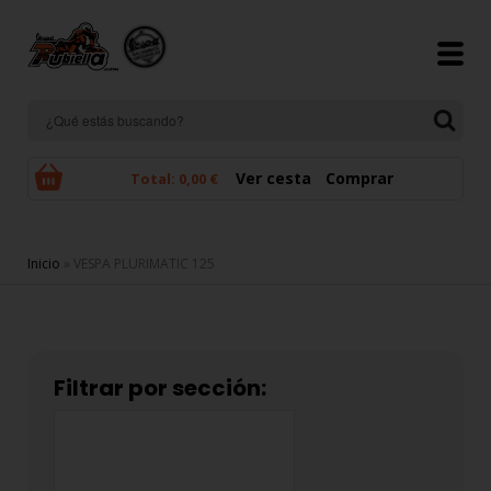
Pasar al contenido principal
Ver cesta
Comprar
Total:
0,00 €
Se encuentra usted aquí
Inicio
» VESPA PLURIMATIC 125
Filtrar por sección: