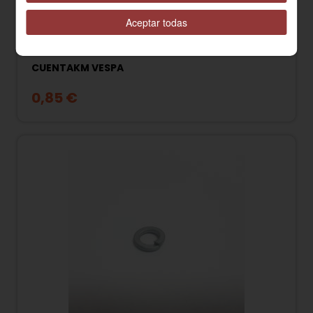
Aceptar todas
031056 TORNILLO M5x10 PLACA PIÑON
CUENTAKM VESPA
0,85 €