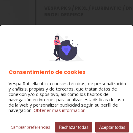
VESPA PK S / PK XL / PLURIMATIC / DN /
55 DEL DESPIECE
MODELO:
VESPA PKS 75/JUNIOR75/125
VESPA XL 75/125
VESPA PLURIMATIC 125
VESPA FL 75/125
VESPA DN 200
Consentimiento de cookies
VESPA IRIS 150/200
VESPA T5 125
VESPA TX 200
Vespa Rubiella utiliza cookies técnicas, de personalización
VESPA COSA 125/200
y análisis, propias y de terceros, que tratan datos de
VESPA PX 125/150/200
conexión y/o dispositivo, así como los hábitos de
navegación en internet para analizar estadísticas del uso
de la web y personalizar publicidad según su perfil de
CATEGORÍA:
navegación.
Obtener más información
Ruedas
Rechazar todas
Aceptar todas
Cambiar preferencias