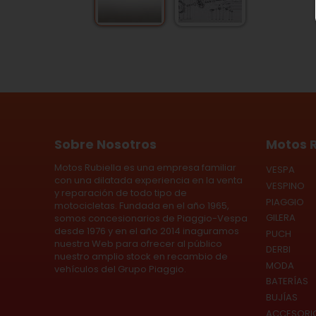
Sobre Nosotros
Motos R
Motos Rubiella es una empresa familiar
VESPA
con una dilatada experiencia en la venta
VESPINO
y reparación de todo tipo de
PIAGGIO
motocicletas. Fundada en el año 1965,
GILERA
somos concesionarios de Piaggio-Vespa
desde 1976 y en el año 2014 inaguramos
PUCH
nuestra Web para ofrecer al público
DERBI
nuestro amplio stock en recambio de
MODA
vehículos del Grupo Piaggio.
BATERÍAS
BUJÍAS
ACCESORI