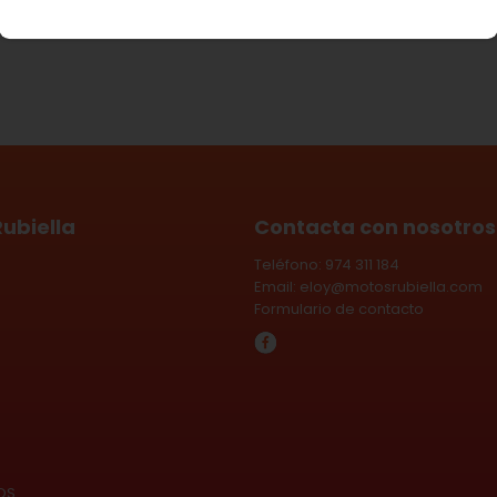
Cantidad
ubiella
Contacta con nosotros
Teléfono: 974 311 184
Email:
eloy@motosrubiella.com
Formulario de contacto
OS