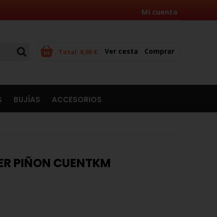
Mi cuenta
Ver cesta
Comprar
Total:
0,00 €
S
BUJÍAS
ACCESORIOS
ER PIÑON CUENTKM