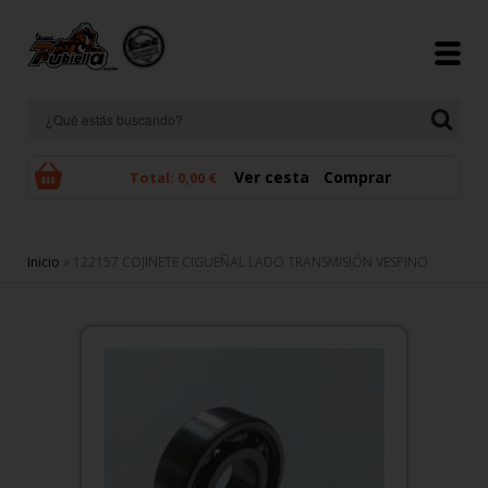
Pasar al contenido principal
Ver cesta
Comprar
Total:
0,00 €
Se encuentra usted aquí
Inicio
» 122157 COJINETE CIGÜEÑAL LADO TRANSMISIÓN VESPINO