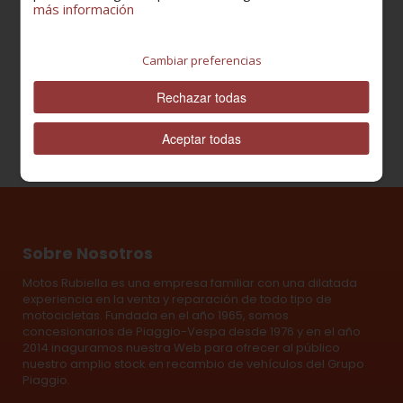
más información
Cantidad
Cambiar preferencias
Rechazar todas
Aceptar todas
Sobre Nosotros
Motos Rubiella es una empresa familiar con una dilatada
experiencia en la venta y reparación de todo tipo de
motocicletas. Fundada en el año 1965, somos
concesionarios de Piaggio-Vespa desde 1976 y en el año
2014 inaguramos nuestra Web para ofrecer al público
nuestro amplio stock en recambio de vehículos del Grupo
Piaggio.