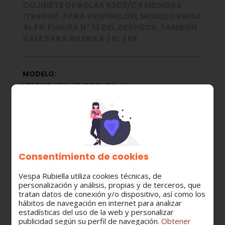
COJINETE DE BOLAS 6203/C4 MEDIDAS
17x40x10. PARA VESPINO DEL MODELO BRISA
AL F9. FIGURA Nº 13 DEL DESPIECE. TAMBIÉN
VALE PARA GILERA R / RL / RE.
MODELO:
VESPINO 68/LUJO/BRISA/RALLY
VESPINO GL/NL/TL/GL T3/NL T3/TL T3
VESPINO SC/SCA
VESPINO VALE
VESPINO AL/ALX/XE
VESPINO DELTA
VESPINO NL/NLX/NXE/CLASSIC
VESPINO F9
Consentimiento de cookies
GILERA 50 - GILERA RL- GILERA RE
GILERA GR2
Vespa Rubiella utiliza cookies técnicas, de
personalización y análisis, propias y de terceros, que
CATEGORÍA:
tratan datos de conexión y/o dispositivo, así como los
hábitos de navegación en internet para analizar
Cigüeñal
estadísticas del uso de la web y personalizar
publicidad según su perfil de navegación.
Obtener