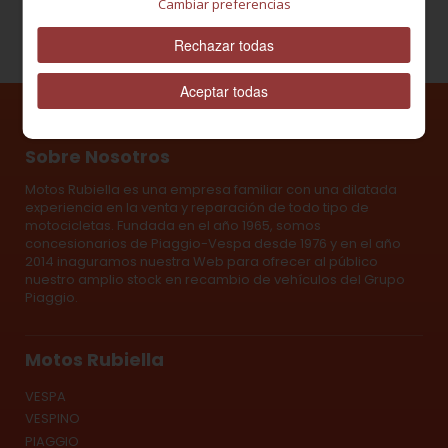
Cambiar preferencias
Rechazar todas
Aceptar todas
Sobre Nosotros
Motos Rubiella es una empresa familiar con una dilatada
experiencia en la venta y reparación de todo tipo de
motocicletas. Fundada en el año 1965, somos
concesionarios de Piaggio-Vespa desde 1976 y en el año
2014 inaguramos nuestra Web para ofrecer al público
nuestro amplio stock en recambio de vehículos del Grupo
Piaggio.
Motos Rubiella
VESPA
VESPINO
PIAGGIO