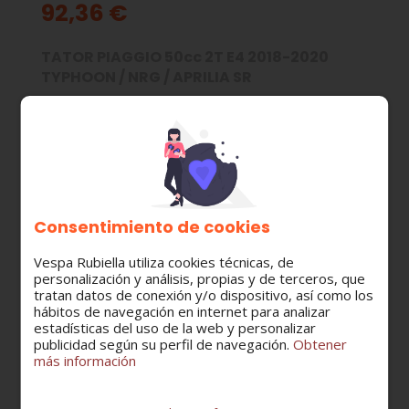
92,36 €
TATOR PIAGGIO 50cc 2T E4 2018-2020
TYPHOON / NRG / APRILIA SR
MODELO:
APRILIA SCOOTER
PIAGGIO TYPHOON
PIAGGIO NRG - MC2 - MC3 - EXTREME
Consentimiento de cookies
CATEGORÍA:
Volante magnético - stator
Vespa Rubiella utiliza cookies técnicas, de
personalización y análisis, propias y de terceros, que
tratan datos de conexión y/o dispositivo, así como los
hábitos de navegación en internet para analizar
estadísticas del uso de la web y personalizar
Cantidad
publicidad según su perfil de navegación.
Obtener
más información