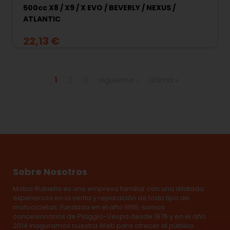
500cc X8 / X9 / X EVO / BEVERLY / NEXUS /
ATLANTIC
22,13 €
Páginas
1
2
3
siguiente ›
última »
Sobre Nosotros
Motos Rubiella es una empresa familiar con una dilatada
experiencia en la venta y reparación de todo tipo de
motocicletas. Fundada en el año 1965, somos
concesionarios de Piaggio-Vespa desde 1976 y en el año
2014 inaguramos nuestra Web para ofrecer al público