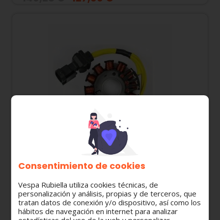
Consentimiento de cookies
639727 STATOR PIAGGIO 125 E3 BEVERLY / X7 /
Vespa Rubiella utiliza cookies técnicas, de
X8 / X EVO / VESPA GT 200 / GTS 125 E3 /
personalización y análisis, propias y de terceros, que
tratan datos de conexión y/o dispositivo, así como los
RUNNER 125
hábitos de navegación en internet para analizar