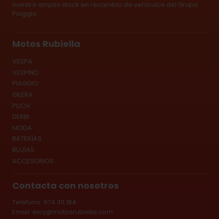
nuestro amplio stock en recambio de vehículos del Grupo
Piaggio.
Motos Rubiella
VESPA
VESPINO
PIAGGIO
GILERA
PUCH
DERBI
MODA
BATERÍAS
BUJÍAS
ACCESORIOS
Contacta con nosotros
Teléfono: 974 311 184
Email:
eloy@motosrubiella.com