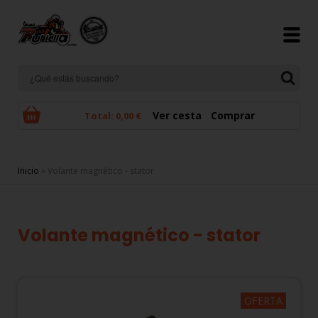
Pasar al contenido principal
Ver cesta
Comprar
Total:
0,00 €
Se encuentra usted aquí
Inicio
» Volante magnético - stator
Volante magnético - stator
OFERTA