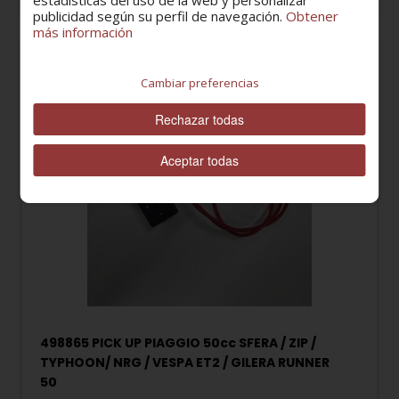
estadísticas del uso de la web y personalizar
73,89 €
publicidad según su perfil de navegación.
Obtener
más información
Cambiar preferencias
Rechazar todas
Aceptar todas
498865 PICK UP PIAGGIO 50cc SFERA / ZIP /
TYPHOON/ NRG / VESPA ET2 / GILERA RUNNER
50