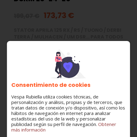
173,73 €
199,07 €
STATOR APRILA 125 RX / RS / TUONO / DERBI
TERRA / MULHACEN / UM DSR... PARA TODOS
LOS MODEOLS E3-E4-E5
MODELO:
DERBI SENDA 125 R-SM
DERBI TERRA 125
Consentimiento de cookies
DERBI MULHACEN 125
Vespa Rubiella utiliza cookies técnicas, de
CATEGORÍA:
personalización y análisis, propias y de terceros, que
Volante magnético - stator
tratan datos de conexión y/o dispositivo, así como los
hábitos de navegación en internet para analizar
estadísticas del uso de la web y personalizar
publicidad según su perfil de navegación.
Obtener
más información
Cantidad