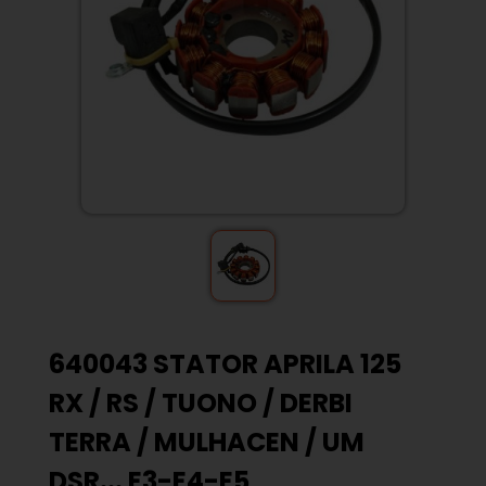
640043 STATOR APRILA 125
RX / RS / TUONO / DERBI
TERRA / MULHACEN / UM
DSR... E3-E4-E5