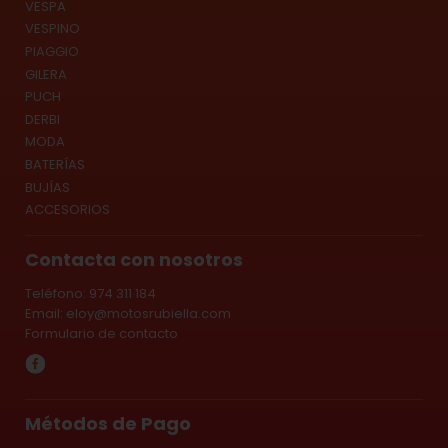
VESPA
VESPINO
PIAGGIO
GILERA
PUCH
DERBI
MODA
BATERÍAS
BUJÍAS
ACCESORIOS
Contacta con nosotros
Teléfono: 974 311 184
Email:
eloy@motosrubiella.com
Formulario de contacto
Métodos de Pago