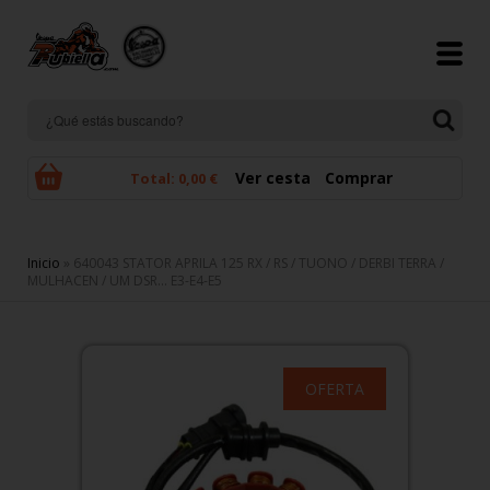
Pasar al contenido principal
Ver cesta
Comprar
Total:
0,00 €
Se encuentra usted aquí
Inicio
» 640043 STATOR APRILA 125 RX / RS / TUONO / DERBI TERRA /
MULHACEN / UM DSR... E3-E4-E5
OFERTA