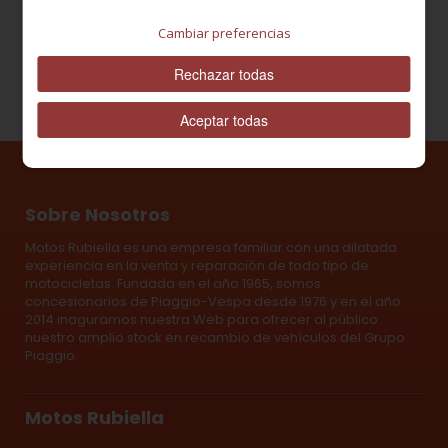
Cambiar preferencias
Rechazar todas
Aceptar todas
Sobre Nosotros
Motos Rubiella es una empresa familiar con una dilatada
experiencia en la venta y reparación de todo tipo de
motocicletas. Fundada en el año 1965, somos
concesionarios de Piaggio-Vespa desde 1976 y en el año
2014 inaguramos nuestra Web para ofrecer al público
nuestro amplio stock en recambio de vehículos del Grupo
Piaggio.
Motos Rubiella