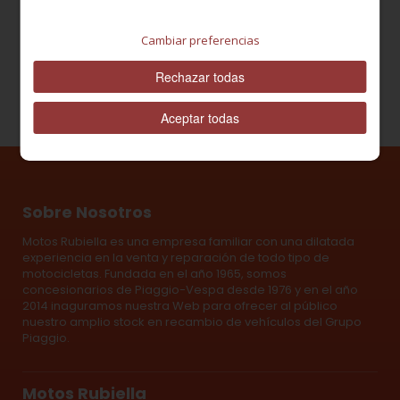
Cantidad
Cambiar preferencias
Rechazar todas
Aceptar todas
Sobre Nosotros
Motos Rubiella es una empresa familiar con una dilatada
experiencia en la venta y reparación de todo tipo de
motocicletas. Fundada en el año 1965, somos
concesionarios de Piaggio-Vespa desde 1976 y en el año
2014 inaguramos nuestra Web para ofrecer al público
nuestro amplio stock en recambio de vehículos del Grupo
Piaggio.
Motos Rubiella