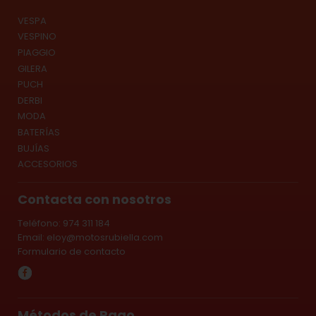
VESPA
VESPINO
PIAGGIO
GILERA
PUCH
DERBI
MODA
BATERÍAS
BUJÍAS
ACCESORIOS
Contacta con nosotros
Teléfono: 974 311 184
Email:
eloy@motosrubiella.com
Formulario de contacto
Métodos de Pago