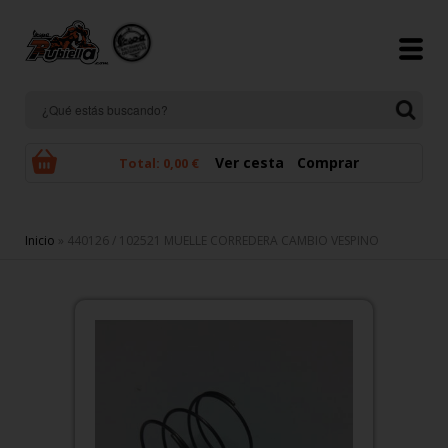
Pasar al contenido principal
Ver cesta
Comprar
Total:
0,00 €
Se encuentra usted aquí
Inicio
» 440126 / 102521 MUELLE CORREDERA CAMBIO VESPINO