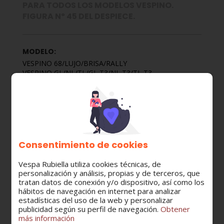
PARA TODOS LOS MODELOS VESPINO.
FIGURA Nº 45 DEL DESPIECE.
MODELO:
VESPINO 68/LUJO/BRISA/RALLY
VESPINO GL/NL/TL/GL T3/NL T3/TL T3
VESPINO SC/SCA
VESPINO VALE
VESPINO AL/ALX/XE
VESPINO DELTA
VESPINO NL/NLX/NXE/CLASSIC
VESPINO F9
VESPINO F18
Consentimiento de cookies
VELOFAX
Vespa Rubiella utiliza cookies técnicas, de
CATEGORÍA:
personalización y análisis, propias y de terceros, que
tratan datos de conexión y/o dispositivo, así como los
Cambio
hábitos de navegación en internet para analizar
estadísticas del uso de la web y personalizar
publicidad según su perfil de navegación.
Obtener
más información