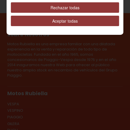
Rechazar todas
Aceptar todas
Sobre Nosotros
Motos Rubiella es una empresa familiar con una dilatada
experiencia en la venta y reparación de todo tipo de
motocicletas. Fundada en el año 1965, somos
concesionarios de Piaggio-Vespa desde 1976 y en el año
2014 inaguramos nuestra Web para ofrecer al público
nuestro amplio stock en recambio de vehículos del Grupo
Piaggio.
Motos Rubiella
VESPA
VESPINO
PIAGGIO
GILERA