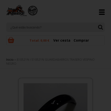
Pasar al contenido principal
Ver cesta
Comprar
Total:
0,00 €
Se encuentra usted aquí
Inicio
» 810521N / E10521N GUARDABARROS TRASERO VESPINO
NEGRO