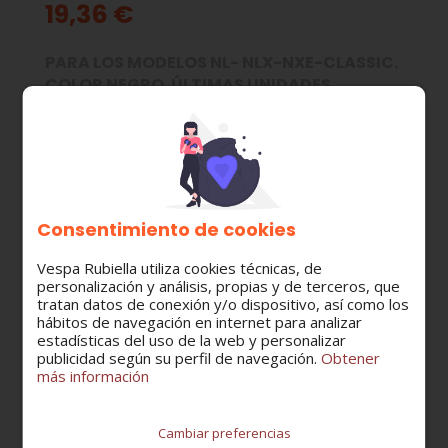
19,36 €
PARA LOS MODELOS NL- NLX-NXE-CLASSIC.
COLOR NEGRO. ÚLTIMAS UNIDADES
MODELO:
VESPINO NL/NLX/NXE/CLASSIC
CATEGORÍA:
Consentimiento de cookies
Guardabarros
Vespa Rubiella utiliza cookies técnicas, de
personalización y análisis, propias y de terceros, que
tratan datos de conexión y/o dispositivo, así como los
hábitos de navegación en internet para analizar
Cantidad
estadísticas del uso de la web y personalizar
publicidad según su perfil de navegación.
Obtener
más información
Cambiar preferencias