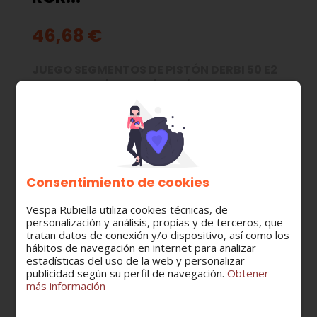
46,68 €
JUEGO SEGMENTOS DE PISTÓN DERBI 50 E2
HASTA 2001 / SENDA / GPR / GILERA RCR...
MODELO:
SENDA 50 R - SM
DERBI GPR 50
Consentimiento de cookies
CATEGORÍA:
Vespa Rubiella utiliza cookies técnicas, de
Grupo Cilindro - Pistón
personalización y análisis, propias y de terceros, que
tratan datos de conexión y/o dispositivo, así como los
hábitos de navegación en internet para analizar
estadísticas del uso de la web y personalizar
Cantidad
publicidad según su perfil de navegación.
Obtener
más información