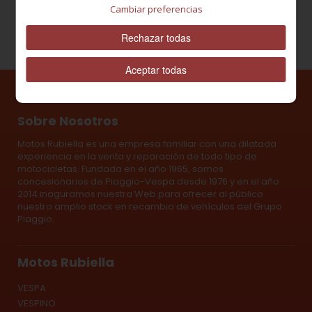
Cambiar preferencias
Rechazar todas
Aceptar todas
Sobre Nosotros
Motos Rubiella es una empresa familiar con una dilatada
experiencia en la venta y reparación de todo tipo de
motocicletas. Fundada en el año 1965, somos
concesionarios de Piaggio-Vespa desde 1976 y en el año
2014 inaguramos nuestra Web para ofrecer al público
nuestro amplio stock en recambio de vehículos del Grupo
Piaggio.
Motos Rubiella
VESPA
VESPINO