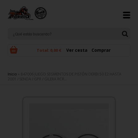
Pasar al contenido principal
Ver cesta
Comprar
Total:
0,00 €
Se encuentra usted aquí
Inicio
» 847006 JUEGO SEGMENTOS DE PISTÓN DERBI 50 E2 HASTA
2001 / SENDA / GPR / GILERA RCR...