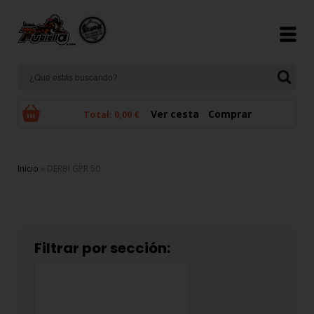
Pasar al contenido principal
Ver cesta
Comprar
Total:
0,00 €
Se encuentra usted aquí
Inicio
» DERBI GPR 50
Filtrar por sección: