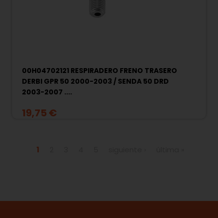
00H04702121 RESPIRADERO FRENO TRASERO
DERBI GPR 50 2000-2003 / SENDA 50 DRD
2003-2007 ....
19,75 €
Páginas
1
2
3
4
5
siguiente ›
última »