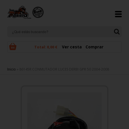
Pasar al contenido principal
Ver cesta
Comprar
Total:
0,00 €
Se encuentra usted aquí
Inicio
» 86145R CONMUTADOR LUCES DERBI GPR 50 2004-2008