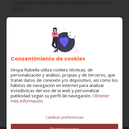
CONMUTADOR LUCES DERBI GPR 50 2004-
2008
MODELO:
DERBI GPR 50
CATEGORÍA:
Conmutadores - Intermiterruptorres
Consentimiento de cookies
Vespa Rubiella utiliza cookies técnicas, de
personalización y análisis, propias y de terceros, que
tratan datos de conexión y/o dispositivo, así como los
Cantidad
hábitos de navegación en internet para analizar
estadísticas del uso de la web y personalizar
publicidad según su perfil de navegación.
Obtener
más información
Cambiar preferencias