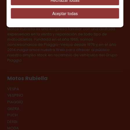
Rechazar todas
Aceptar todas
Sobre Nosotros
Motos Rubiella es una empresa familiar con una dilatada
experiencia en la venta y reparación de todo tipo de
motocicletas. Fundada en el año 1965, somos
concesionarios de Piaggio-Vespa desde 1976 y en el año
2014 inaguramos nuestra Web para ofrecer al público
nuestro amplio stock en recambio de vehículos del Grupo
Piaggio.
Motos Rubiella
VESPA
VESPINO
PIAGGIO
GILERA
PUCH
DERBI
MODA