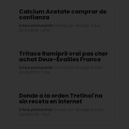
Calcium Acetate comprar de
confianza
Enlace permanente
Enviado por
Veolagib
el Jue,
02/01/2018 - 17:10
Tritace Ramipril vrai pas cher
achat Deux-Évailles France
Enlace permanente
Enviado por
Veolagib
el Sáb,
02/03/2018 - 17:34
Donde a la orden TretinoГ­na
sin receta en internet
Enlace permanente
Enviado por
Veolagib
el Dom,
02/04/2018 - 18:52