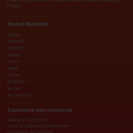
nuestro amplio stock en recambio de vehículos del Grupo
Piaggio.
Motos Rubiella
VESPA
VESPINO
PIAGGIO
GILERA
PUCH
DERBI
MODA
BATERÍAS
BUJÍAS
ACCESORIOS
Contacta con nosotros
Teléfono: 974 311 184
Email:
eloy@motosrubiella.com
Formulario de contacto