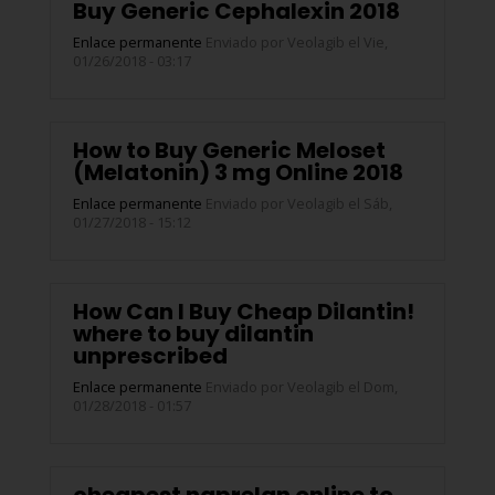
Buy Generic Cephalexin 2018
Enlace permanente
Enviado por
Veolagib
el Vie,
01/26/2018 - 03:17
How to Buy Generic Meloset
(Melatonin) 3 mg Online 2018
Enlace permanente
Enviado por
Veolagib
el Sáb,
01/27/2018 - 15:12
How Can I Buy Cheap Dilantin!
where to buy dilantin
unprescribed
Enlace permanente
Enviado por
Veolagib
el Dom,
01/28/2018 - 01:57