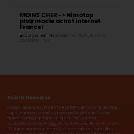
MOINS CHER -> Nimotop
pharmacie achat internet
France!
Enlace permanente
Enviado por
Veolagib
el Mar,
02/06/2018 - 13:41
Sobre Nosotros
Motos Rubiella es una empresa familiar con una dilatada
experiencia en la venta y reparación de todo tipo de
motocicletas. Fundada en el año 1965, somos
concesionarios de Piaggio-Vespa desde 1976 y en el año
2014 inaguramos nuestra Web para ofrecer al público