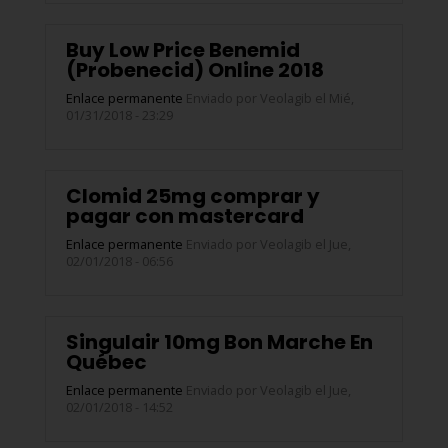
Buy Low Price Benemid
(Probenecid) Online 2018
Enlace permanente
Enviado por
Veolagib
el Mié,
01/31/2018 - 23:29
Clomid 25mg comprar y
pagar con mastercard
Enlace permanente
Enviado por
Veolagib
el Jue,
02/01/2018 - 06:56
Singulair 10mg Bon Marche En
Québec
Enlace permanente
Enviado por
Veolagib
el Jue,
02/01/2018 - 14:52