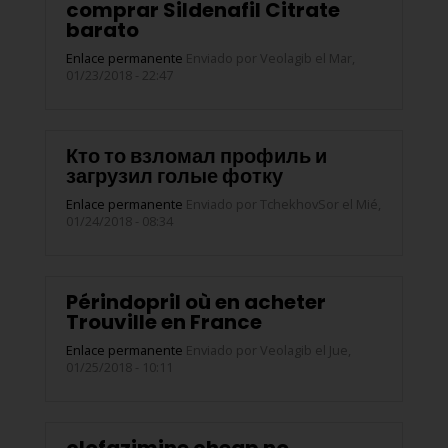
comprar Sildenafil Citrate
barato
Enlace permanente
Enviado por
Veolagib
el Mar,
01/23/2018 - 22:47
Кто то взломал профиль и
загрузил голые фотку
Enlace permanente
Enviado por
TchekhovSor
el Mié,
01/24/2018 - 08:34
Périndopril où en acheter
Trouville en France
Enlace permanente
Enviado por
Veolagib
el Jue,
01/25/2018 - 10:11