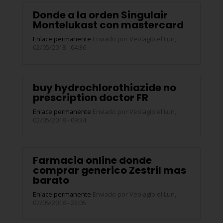
Donde a la orden Singulair
Montelukast con mastercard
Enlace permanente
Enviado por
Veolagib
el Lun,
02/05/2018 - 04:36
buy hydrochlorothiazide no
prescription doctor FR
Enlace permanente
Enviado por
Veolagib
el Lun,
02/05/2018 - 09:34
Farmacia online donde
comprar generico Zestril mas
barato
Enlace permanente
Enviado por
Veolagib
el Lun,
02/05/2018 - 22:05