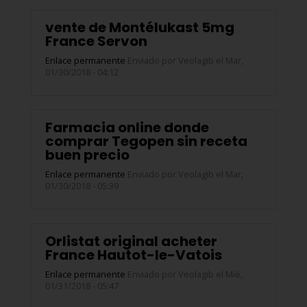
vente de Montélukast 5mg
France Servon
Enlace permanente
Enviado por
Veolagib
el Mar,
01/30/2018 - 04:12
Farmacia online donde
comprar Tegopen sin receta
buen precio
Enlace permanente
Enviado por
Veolagib
el Mar,
01/30/2018 - 05:39
Orlistat original acheter
France Hautot-le-Vatois
Enlace permanente
Enviado por
Veolagib
el Mié,
01/31/2018 - 05:47