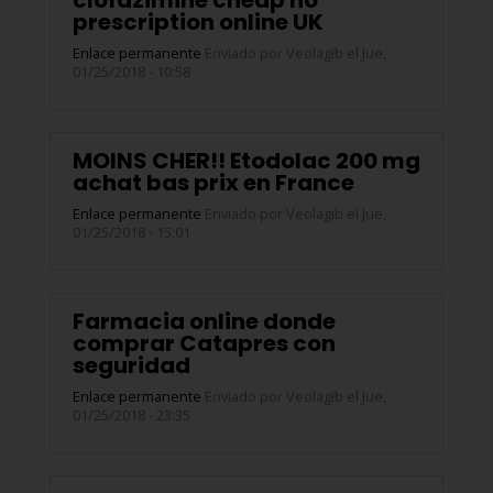
clofazimine cheap no
prescription online UK
Enlace permanente
Enviado por
Veolagib
el Jue,
01/25/2018 - 10:58
MOINS CHER!! Etodolac 200 mg
achat bas prix en France
Enlace permanente
Enviado por
Veolagib
el Jue,
01/25/2018 - 15:01
Farmacia online donde
comprar Catapres con
seguridad
Enlace permanente
Enviado por
Veolagib
el Jue,
01/25/2018 - 23:35