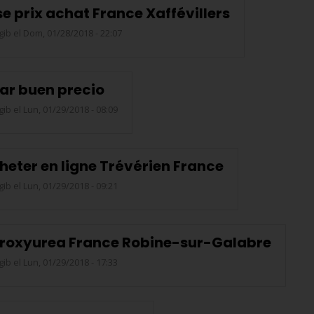
e prix achat France Xaffévillers
gib
el Dom, 01/28/2018 - 22:07
ar buen precio
gib
el Lun, 01/29/2018 - 08:09
heter en ligne Trévérien France
gib
el Lun, 01/29/2018 - 09:21
ydroxyurea France Robine-sur-Galabre
gib
el Lun, 01/29/2018 - 17:33