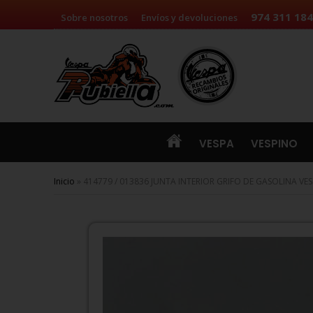
Pasar al contenido principal
974 311 184
Sobre nosotros
Envíos y devoluciones
VESPA
VESPINO
Se encuentra usted aquí
Inicio
» 414779 / 013836 JUNTA INTERIOR GRIFO DE GASOLINA V