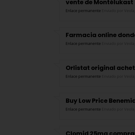
vente de Montélukast
Enlace permanente
Enviado por
Veola
Farmacia online dond
Enlace permanente
Enviado por
Veola
Orlistat original ach
Enlace permanente
Enviado por
Veola
Buy Low Price Benemid
Enlace permanente
Enviado por
Veola
Clomid 25mg comprar