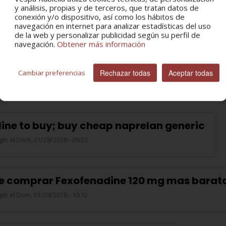
y análisis, propias y de terceros, que tratan datos de
loset (Melatonin) 3 mg Online 2018
conexión y/o dispositivo, así como los hábitos de
navegación en internet para analizar estadísticas del uso
gib
el Sáb, 01/27/2018 - 15:12
de la web y personalizar publicidad según su perfil de
navegación.
Obtener más información
ilantin! where to buy dilantin unprescribed
Rechazar todas
Aceptar todas
Cambiar preferencias
gib
el Dom, 01/28/2018 - 01:57
ine to buy; buy cheap naprelan generic
gib
el Dom, 01/28/2018 - 09:01
e comprar Fexofenadine 120 mg mas barat
gib
el Dom, 01/28/2018 - 10:12