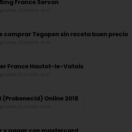
 5mg France Servon
gib
el Mar, 01/30/2018 - 04:12
e comprar Tegopen sin receta buen precio
gib
el Mar, 01/30/2018 - 05:39
eter France Hautot-le-Vatois
gib
el Mié, 01/31/2018 - 05:47
 (Probenecid) Online 2018
gib
el Mié, 01/31/2018 - 23:29
 y pagar con mastercard