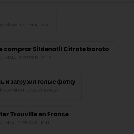
gib
el Mar, 01/23/2018 - 19:43
 comprar Sildenafil Citrate barato
gib
el Mar, 01/23/2018 - 22:47
ь и загрузил голые фотку
hovSor
el Mié, 01/24/2018 - 08:34
ter Trouville en France
gib
el Jue, 01/25/2018 - 10:11