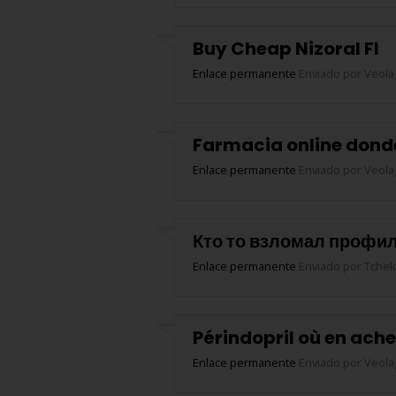
Buy Cheap Nizoral FI
Enlace permanente
Enviado por
Veola
Farmacia online donde
Enlace permanente
Enviado por
Veola
Кто то взломал профил
Enlace permanente
Enviado por
Tchek
Périndopril où en ache
Enlace permanente
Enviado por
Veola